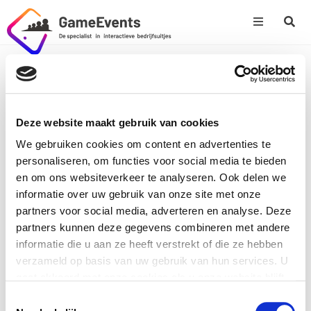
Populaire pagina’s
Deze website maakt gebruik van cookies
Online Games
We gebruiken cookies om content en advertenties te
Over ons
personaliseren, om functies voor social media te bieden
en om ons websiteverkeer te analyseren. Ook delen we
Partners
informatie over uw gebruik van onze site met onze
Contact
partners voor social media, adverteren en analyse. Deze
partners kunnen deze gegevens combineren met andere
informatie die u aan ze heeft verstrekt of die ze hebben
verzameld op basis van uw gebruik van hun services. U
gaat akkoord met onze cookies als u onze website blijft
gebruiken.
Toestemmingsselectie