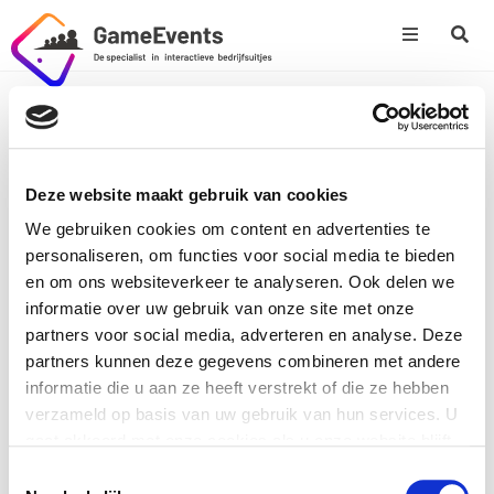
Populaire pagina’s
Deze website maakt gebruik van cookies
Online Games
We gebruiken cookies om content en advertenties te
Over ons
personaliseren, om functies voor social media te bieden
en om ons websiteverkeer te analyseren. Ook delen we
Partners
informatie over uw gebruik van onze site met onze
Contact
partners voor social media, adverteren en analyse. Deze
partners kunnen deze gegevens combineren met andere
informatie die u aan ze heeft verstrekt of die ze hebben
verzameld op basis van uw gebruik van hun services. U
gaat akkoord met onze cookies als u onze website blijft
gebruiken.
Toestemmingsselectie