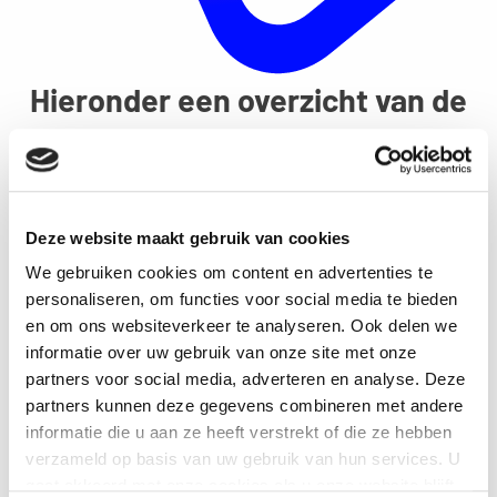
Hieronder een overzicht van de
mogelijkheden in Rotterdam
Deze website maakt gebruik van cookies
We gebruiken cookies om content en advertenties te
personaliseren, om functies voor social media te bieden
en om ons websiteverkeer te analyseren. Ook delen we
Specialist Interactieve Evenementen
informatie over uw gebruik van onze site met onze
GameEvents is het organisatiebureau
partners voor social media, adverteren en analyse. Deze
gespecialiseerd in interactieve evenementen. De
partners kunnen deze gegevens combineren met andere
speciaal ontwikkelde Game is zeer geschikt als
informatie die u aan ze heeft verstrekt of die ze hebben
bedrijfsuitje, teamuitje, teambuilding, relatie
verzameld op basis van uw gebruik van hun services. U
gaat akkoord met onze cookies als u onze website blijft
evenement of productintroductie. Het bewezen