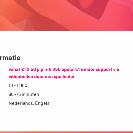
ormatie
vanaf € 12,50 p.p. + € 250 opstart/remote support via
videobellen door een spelleider
10 - 1.000
60 -75 minuten
Nederlands, Engels