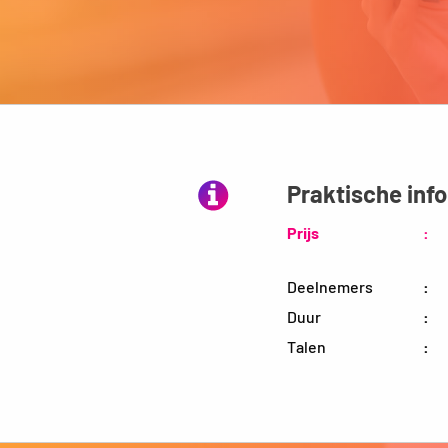
Praktische inf
Prijs
:
Deelnemers
:
Duur
:
Talen
: