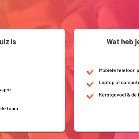
iz is
Wat heb j
Mobiele telefoon 
Laptop of compute
dagen
Kerstgevoel & de f
hele team