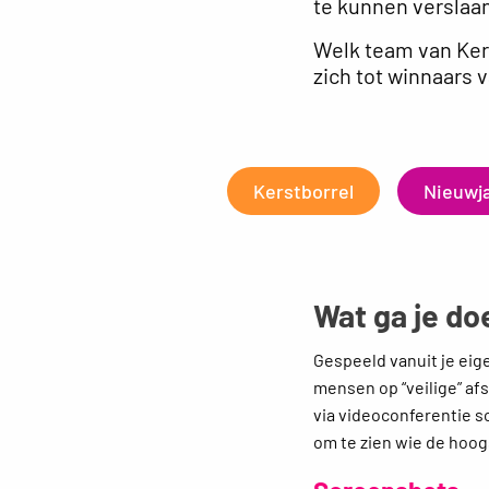
te kunnen verslaa
Welk team van Ker
zich tot winnaars 
Kerstborrel
Nieuwja
Wat ga je do
Gespeeld vanuit je eige
mensen op “veilige” af
via videoconferentie s
om te zien wie de hoog