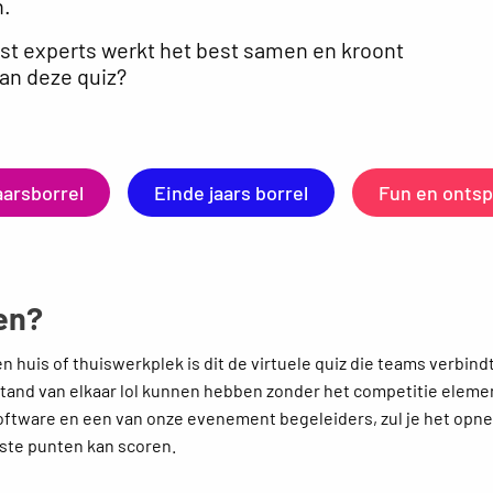
n.
st experts werkt het best samen en kroont
van deze quiz?
arsborrel
Einde jaars borrel
Fun en onts
en?
n huis of thuiswerkplek is dit de virtuele quiz die teams verbind
stand van elkaar lol kunnen hebben zonder het competitie eleme
oftware en een van onze evenement begeleiders, zul je het opne
ste punten kan scoren.