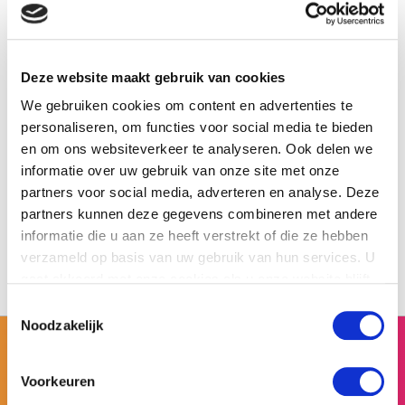
Praktische informatie
Deze website maakt gebruik van cookies
Prijs
vanaf € 17,50 p.p. + € 250
:
opstart/remote support via
We gebruiken cookies om content en advertenties te
videobellen door een
personaliseren, om functies voor social media te bieden
spelleider
en om ons websiteverkeer te analyseren. Ook delen we
informatie over uw gebruik van onze site met onze
Deelnemers
10 - 1.000
:
partners voor social media, adverteren en analyse. Deze
Duur
60 -75 minuten
:
partners kunnen deze gegevens combineren met andere
Talen
Nederlands, Engels
:
informatie die u aan ze heeft verstrekt of die ze hebben
verzameld op basis van uw gebruik van hun services. U
gaat akkoord met onze cookies als u onze website blijft
gebruiken.
Toestemmingsselectie
Noodzakelijk
Voorkeuren
Offerte aanvragen