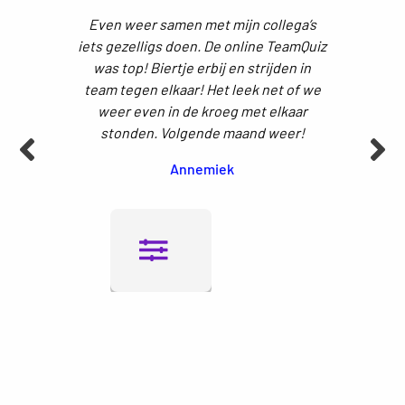
Even weer samen met mijn collega’s
iets gezelligs doen. De online TeamQuiz
was top! Biertje erbij en strijden in
team tegen elkaar! Het leek net of we
weer even in de kroeg met elkaar
stonden. Volgende maand weer!
Vorige
Vol
Annemiek
activiteit
acti